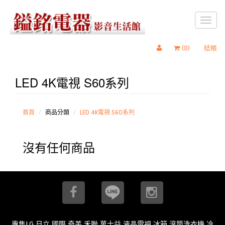
Toggl
naviga
(
0
)
結帳
LED 4K電視 S60系列
OLED
4K電視
Z95系
列
首頁
商品分類
LED 4K電視 S60系列
OLED
4K電視
沒有任何商品
Z90系
列
Mini
LED 4K
電視
W95系
列
LED
4K電視
專售LG 日立 國際 奇美 禾聯 萬士益 液晶電視 冰箱 滾筒洗衣機 冷