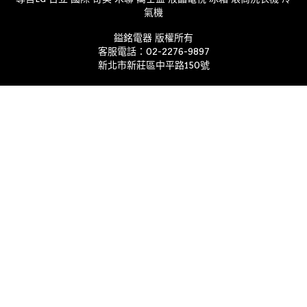
W90系
氣機
列
鎰銘電器 版權所有
LED
客服電話：
02-2276-9897
4K電視
新北市新莊區中平路150號
W80系
列
LED
4K電視
W70系
列
LED
4K電視
S60系
列
Full
HD液晶
電視