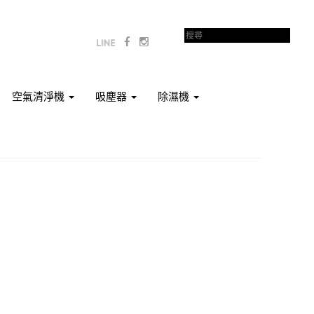
空氣清淨機
吸塵器
除濕機