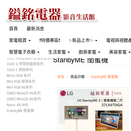
首頁
最新消息
家電租賃
❗特價專區❗
✨新品上市✨
電視與視聽
智慧電子衣櫥
生活家電
廚房家電
美容家電
StanbyME 閨蜜機
OLED Wallpaper 極薄壁畫系列
OLED G 零間隙藝廊系列
OLED C 極致系列
Micro RGB 系列
首頁
商品分類
StanbyME 閨蜜機
Mini RGB 無限系列
Mini RGB 86系列
QNED MiniLED 86系列
QNED MiniLED 80系列
Nano 4K UHD
StanbyME 閨蜜機