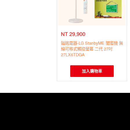
NT 29,900
鎰銘電器-LG StanbyME 閨蜜機 無
線可移式觸控螢幕 二代 27吋
27LX6TDGA
加入購物車