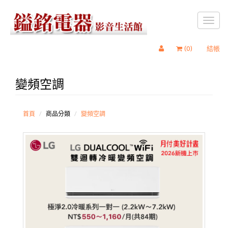
Toggl
naviga
(
0
)
結帳
變頻空調
多功能療癒
椅 按摩椅
WashTower
洗衣塔
首頁
商品分類
變頻空調
蒸氣滾筒洗
衣機
免曬衣乾衣
機
變頻直立式
洗衣機
蒸氣電子衣
櫥
四方洗蒸氣
洗碗機
敲敲看門中