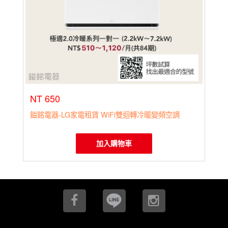
門冰箱
變頻對開冰
箱
變頻雙門冰
箱(上冷凍)
變頻雙門冰
箱(下冷凍)
A9系列無線
吸塵器
NT 650
360空氣清
淨機
鎰銘電器-LG家電租賃 WiFi雙迴轉冷暖變頻空調
變頻除濕機
淨水器/飲水
機
加入購物車
變頻空調