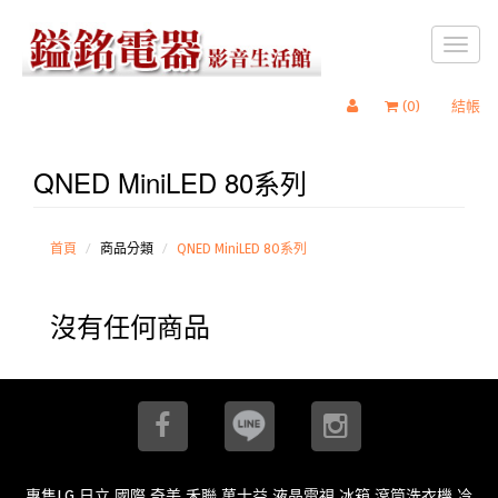
Toggl
naviga
(
0
)
結帳
QNED MiniLED 80系列
OLED
Wallpaper
極薄壁畫系
列
首頁
商品分類
QNED MiniLED 80系列
OLED G 零
間隙藝廊系
沒有任何商品
列
OLED C 極
致系列
Micro RGB
系列
Mini RGB
無限系列
Mini RGB
86系列
專售LG 日立 國際 奇美 禾聯 萬士益 液晶電視 冰箱 滾筒洗衣機 冷