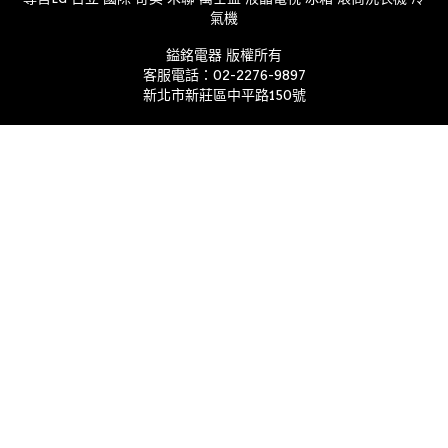
QNED
氣機
MiniLED 86
鎰銘電器 版權所有
系列
客服電話：
02-2276-9897
QNED
新北市新莊區中平路150號
MiniLED 80
系列
Nano 4K
UHD
StanbyME
閨蜜機